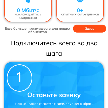
0
 Мбит\с
0
+
наслаждайтесь
опытных сотрудников
скоростью
Еще больше преимуществ для наших
Здесь
абонентов
Подключитесь всего за два
шага
Оставьте заявку
Наш менеджер свяжется с вами, поможет выбрать