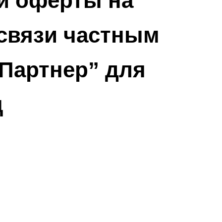
й оферты на
освязи частным
Партнер” для
ц