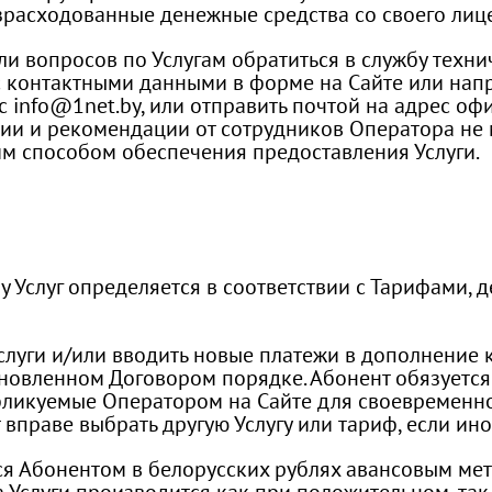
зрасходованные денежные средства со своего лицев
 или вопросов по Услугам обратиться в службу тех
с контактными данными в форме на Сайте или нап
info@1net.by, или отправить почтой на адрес офи
и и рекомендации от сотрудников Оператора не м
им способом обеспечения предоставления Услуги.
у Услуг определяется в соответствии с Тарифами, 
Услуги и/или вводить новые платежи в дополнение
тановленном Договором порядке. Абонент обязуется
публикуемые Оператором на Сайте для своевремен
 вправе выбрать другую Услугу или тариф, если ин
тся Абонентом в белорусских рублях авансовым ме