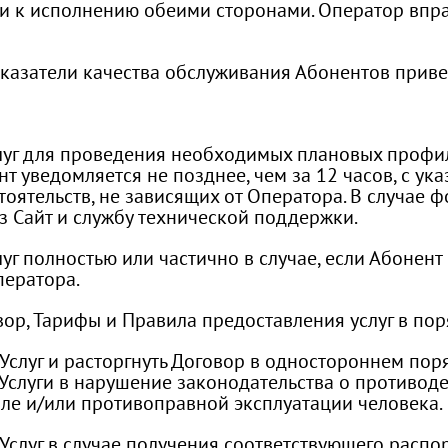
и к исполнению обеими сторонами. Оператор впра
показатели качества обслуживания Абонентов прив
слуг для проведения необходимых плановых профи
т уведомляется не позднее, чем за 12 часов, с ук
оятельств, не зависящих от Оператора. В случае 
 Сайт и службу технической поддержки.
уг полностью или частично в случае, если Абонент 
ператора.
вор, Тарифы и Правила предоставления услуг в по
у Услуг и расторгнуть Договор в одностороннем по
т Услуги в нарушение законодательства о противод
вле и/или противоправной эксплуатации человека.
у Услуг в случае получения соответствующего рас