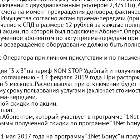
ключении с двухдиапазонным роутером 2,4/5 ГГц),
 счета на момент прекращения договора, фактиче
 Имущества согласно актам приема-передачи (при 
ение к СПД в размере 12 рублей за каждые полны
 акции, по которой был подключен Абонент. Опера
ученное абонентом по акту приема-передачи при 
и этом возвращаемое оборудование должно быть по
 Оператора при личном присутствии и по письменн
и “3 х 3” на тариф NON-STOP Удобный и получили 
п.соглашению – 13 февраля 2019 года. При расторж
 5 месяцев. Расчет выплат при отключении будет 
ому сроку пользования услугами (включает стоимо
ема-передачи.
нной скидки по акции.
плат.
 Абонентом, который участвует в программе “1Net
уммы полученной скидки по программе “1Net Бонус
1 мая 2017 года на программу “1Net Бонус” и пол