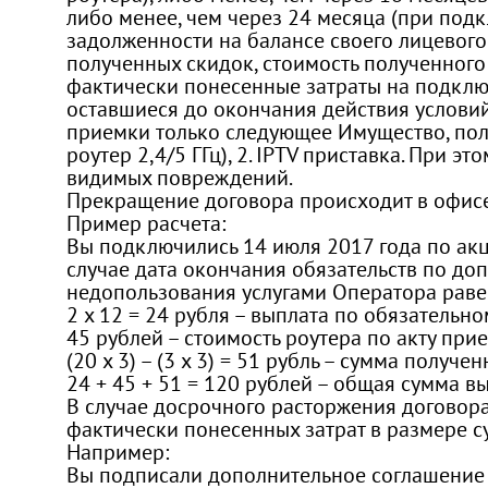
либо менее, чем через 24 месяца (при под
задолженности на балансе своего лицевого
полученных скидок, стоимость полученного
фактически понесенные затраты на подключ
оставшиеся до окончания действия условий
приемки только следующее Имущество, пол
роутер 2,4/5 ГГц), 2. IPTV приставка. Пр
видимых повреждений.
Прекращение договора происходит в офисе
Пример расчета:
Вы подключились 14 июля 2017 года по акци
случае дата окончания обязательств по до
недопользования услугами Оператора равен
2 х 12 = 24 рубля – выплата по обязательн
45 рублей – стоимость роутера по акту при
(20 х 3) – (3 х 3) = 51 рубль – сумма получе
24 + 45 + 51 = 120 рублей – общая сумма вы
В случае досрочного расторжения договора
фактически понесенных затрат в размере с
Например:
Вы подписали дополнительное соглашение 