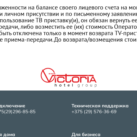
лженности на балансе своего лицевого счета на 
 личном присутствии и по письменному заявлению
ользование ТВ приставку(и), он обязан вернуть ее
едачи, либо возместить ее (их) стоимость Операто
т быть отключена только в момент возврата TV-при
кте приема-передачи. До возврата/возмещения сто
дключение
Техническая поддержка
75(29)296-85-85
+375 (29) 576-36-69
я дома
Для бизнеса