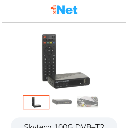
Skytech 100G DVB–T2